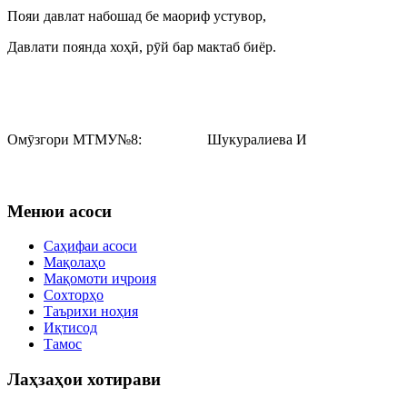
Пояи давлат набошад бе маориф устувор,
Давлати поянда хоҳӣ, рӯй бар мактаб биёр.
Омӯзгори МТМУ№8: Шукуралиева И
Менюи асоси
Саҳифаи асоси
Мақолаҳо
Мақомоти иҷроия
Сохторҳо
Таърихи ноҳия
Иқтисод
Тамос
Лаҳзаҳои хотирави