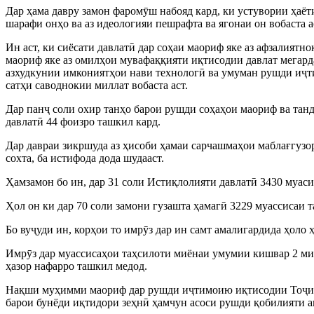
Дар ҳама давру замон фаромӯш набояд кард, ки устувории ҳаё
шарафи онҳо ва аз идеологияи пешрафта ва ягонаи он вобаста а
Ин аст, ки сиёсати давлатӣ дар соҳаи маориф яке аз афзалия
маориф яке аз омилҳои мувафаққияти иқтисодии давлат мегарда
азхудкунии имкониятҳои нави технологӣ ва умуман рушди иҷти
сатҳи саводнокии миллат вобаста аст.
Дар панҷ соли охир танҳо барои рушди соҳаҳои маориф ва тан
давлатӣ 44 фоизро ташкил кард.
Дар давраи зикршуда аз ҳисоби ҳамаи сарчашмаҳои маблағгузор
сохта, ба истифода дода шудааст.
Ҳамзамон бо ин, дар 31 соли Истиқлолияти давлатӣ 3430 муаси
Ҳол он ки дар 70 соли замони гузашта ҳамагӣ 3229 муассисаи т
Бо вуҷуди ин, корҳои то имрӯз дар ин самт амалигардида ҳоло ҳ
Имрӯз дар муассисаҳои таҳсилоти миёнаи умумии кишвар 2 ми
ҳазор нафарро ташкил медод.
Нақши муҳимми маориф дар рушди иҷтимоию иқтисодии Тоҷикис
барои бунёди иқтидори зеҳнӣ ҳамчун асоси рушди қобилияти а