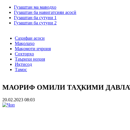
Гузаштан ма маводҳо
Гузаштан ба навигатсияи асосӣ
Гузаштан ба сутуни 1
Гузаштан ба сутуни 2
Саҳифаи асоси
Мақолаҳо
Мақомоти иҷроия
Сохторҳо
Таърихи ноҳия
Иқтисод
Тамос
МАОРИФ ОМИЛИ ТАҲКИМИ ДАВЛА
20.02.2023 08:03