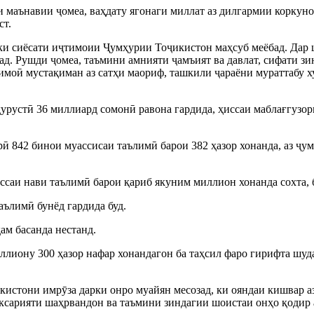
ти маънавии ҷомеа, ваҳдату ягонаги миллат аз дилгармии корку
ст.
тноки сиёсати иҷтимоии Ҷумҳурии Тоҷикистон маҳсуб меёбад. Да
д. Рушди ҷомеа, таъмини амнияти ҷамъият ва давлат, сифати зи
моӣ мустақиман аз сатҳи маориф, ташкили ҷараёни мураттабу х
дурустӣ 36 миллиард сомонӣ равона гардида, ҳиссаи маблағгузо
ӣ 842 бинои муассисаи таълимӣ барои 382 ҳазор хонанда, аз ҷум
ссаи нави таълимӣ барои қариб якуним миллион хонанда сохта, 
аълимӣ бунёд гардида буд.
ам басанда нестанд.
ллиону 300 ҳазор нафар хонандагон ба таҳсил фаро гирифта шуд
тони имрӯза дарки онро муайян месозад, ки ояндаи кишвар аз 
ксарияти шаҳрвандон ва таъмини зиндагии шоистаи онҳо қодир а