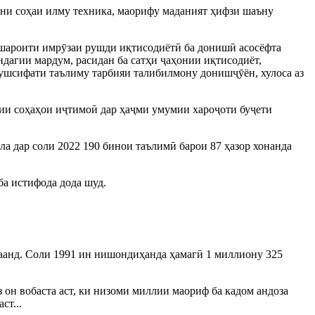
нони соҳаи илму техника, маорифу маданият ҳифзи шаъну
р шароити имрӯзаи рушди иқтисодиётӣ ба донишӣ асосёфта
ндагии мардум, расидан ба сатҳи ҷаҳонии иқтисодиёт,
ушсифати таълиму тарбияи талибилмону донишҷӯён, хулоса аз
рии соҳаҳои иҷтимоӣ дар ҳаҷми умумии хароҷоти буҷети
ла дар соли 2022 190 бинои таълимӣ барои 87 ҳазор хонанда
ба истифода дода шуд.
аанд. Соли 1991 ин нишондиҳанда ҳамагӣ 1 миллиону 325
он вобаста аст, ки низоми миллии маориф ба кадом андоза
ст...